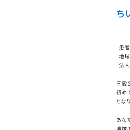
ち
｢患
｢地
｢法人
三愛
初め
となり
あな
地域